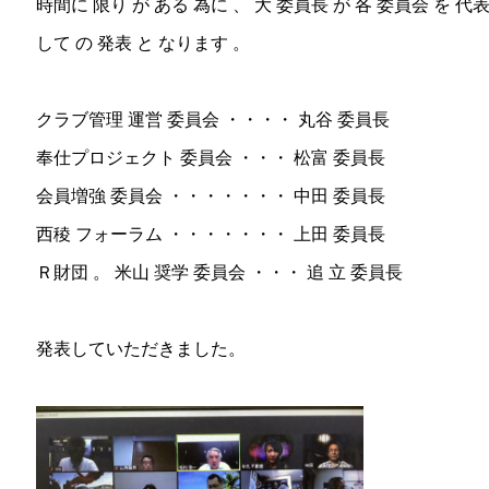
時間に 限り が ある 為に 、 大 委員長 が 各 委員会 を 代
して の 発表 と なります 。
クラブ管理 運営 委員会 ・・・・ 丸谷 委員長
奉仕プロジェクト 委員会 ・・・ 松富 委員長
会員増強 委員会 ・・・・・・・ 中田 委員長
西稜 フォーラム ・・・・・・・ 上田 委員長
Ｒ財団 。 米山 奨学 委員会 ・・・ 追 立 委員長
発表していただきました。